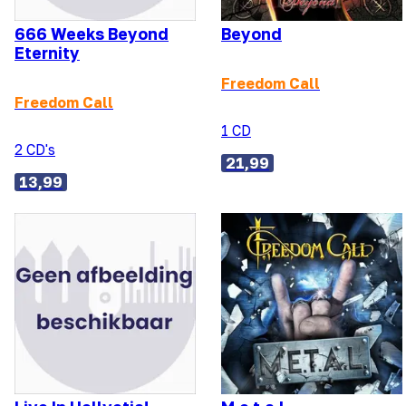
666 Weeks Beyond
Beyond
Eternity
Freedom Call
Freedom Call
1 CD
2 CD's
21,99
13,99