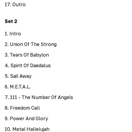
17
.
Outro
Set
2
1
.
Intro
2
.
Union Of The Strong
3
.
Tears Of Babylon
4
.
Spirit Of Daedalus
5
.
Sail Away
6
.
M.E.T.A.L.
7
.
111 - The Number Of Angels
8
.
Freedom Call
9
.
Power And Glory
10
.
Metal Hallelujah