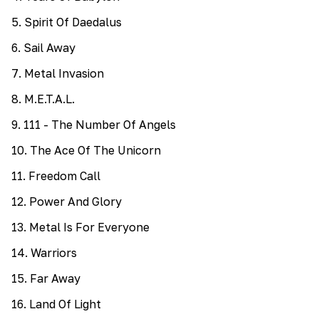
5
.
Spirit Of Daedalus
6
.
Sail Away
7
.
Metal Invasion
8
.
M.E.T.A.L.
9
.
111 - The Number Of Angels
10
.
The Ace Of The Unicorn
11
.
Freedom Call
12
.
Power And Glory
13
.
Metal Is For Everyone
14
.
Warriors
15
.
Far Away
16
.
Land Of Light