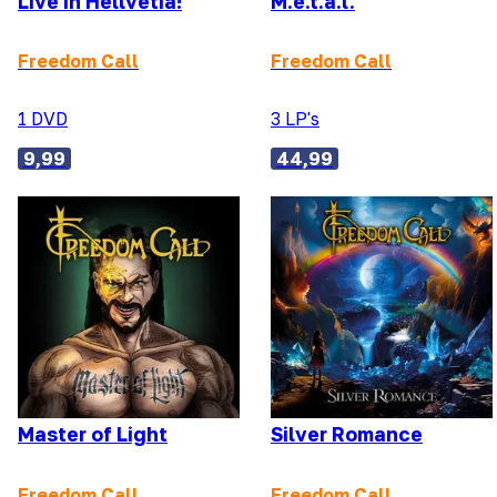
Live In Hellvetia!
M.e.t.a.l.
Freedom Call
Freedom Call
1 DVD
3 LP's
9,99
44,99
Master of Light
Silver Romance
Freedom Call
Freedom Call