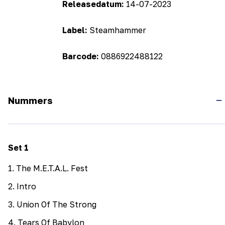
Releasedatum:
14-07-2023
Label:
Steamhammer
Barcode:
0886922488122
Nummers
Set
1
1
.
The M.E.T.A.L. Fest
2
.
Intro
3
.
Union Of The Strong
4
.
Tears Of Babylon