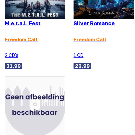
M.e.t.a.l. Fest
Silver Romance
Freedom Call
Freedom Call
2 CD's
1 CD
31,99
22,99