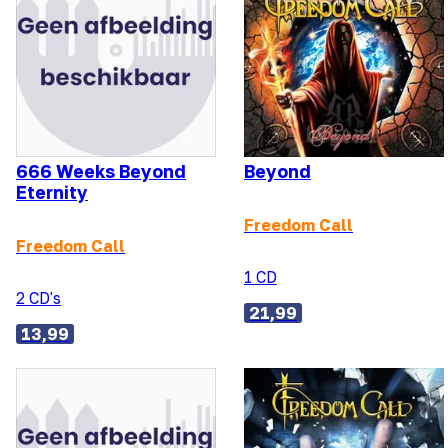
666 Weeks Beyond
Beyond
Eternity
Freedom Call
Freedom Call
1 CD
2 CD's
21,99
13,99