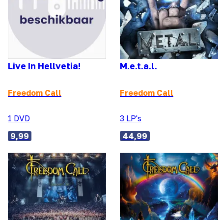
Live In Hellvetia!
M.e.t.a.l.
Freedom Call
Freedom Call
1 DVD
3 LP's
9,99
44,99