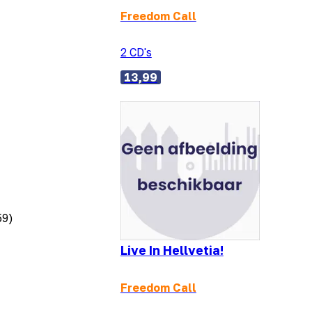
Freedom Call
2 CD's
13,99
59)
Live In Hellvetia!
Freedom Call