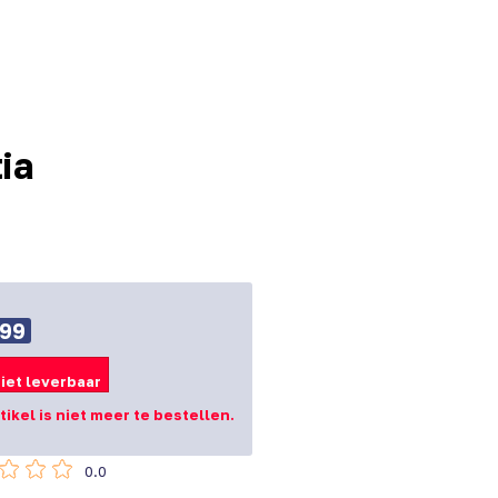
tia
,99
iet leverbaar
rtikel is niet meer te bestellen.
0.0