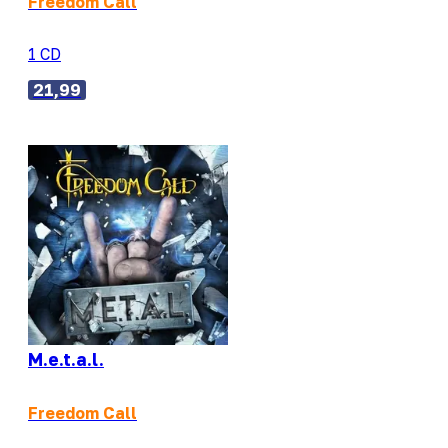
Freedom Call
1 CD
21,99
M.e.t.a.l.
Freedom Call