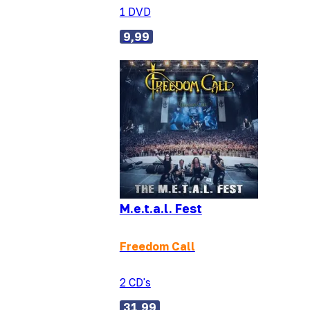
1 DVD
9,99
M.e.t.a.l. Fest
Freedom Call
2 CD's
31,99