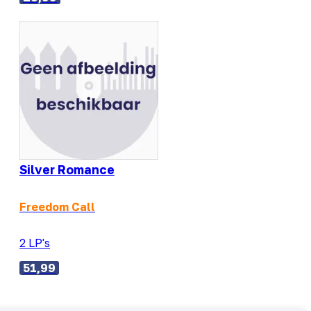
Silver Romance
Freedom Call
2 LP's
51,99