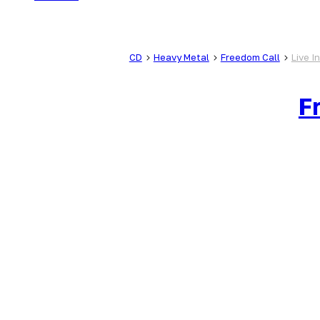
CD
Heavy Metal
Freedom Call
Live I
F