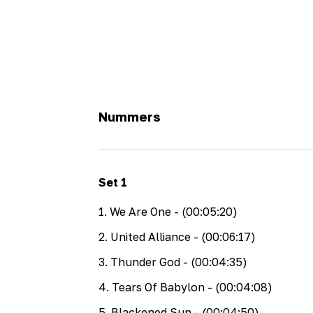
Nummers
Set
1
1
.
We Are One
- (00:05:20)
2
.
United Alliance
- (00:06:17)
3
.
Thunder God
- (00:04:35)
4
.
Tears Of Babylon
- (00:04:08)
5
.
Blackened Sun
- (00:04:50)