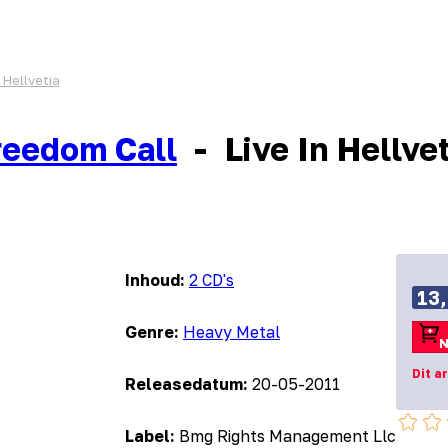
n Hellvetia
reedom Call
-
Live In Hellve
Inhoud:
2 CD's
13
Genre:
Heavy Metal
N
Dit a
Releasedatum:
20-05-2011
Label:
Bmg Rights Management Llc