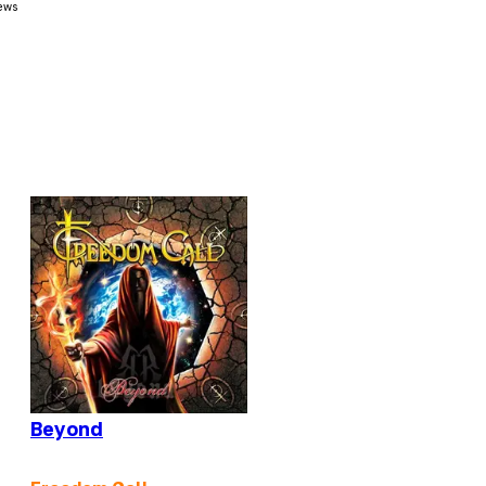
ews
Beyond