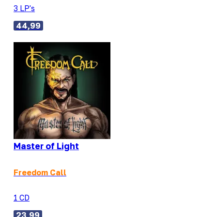
3 LP's
44,99
Master of Light
Freedom Call
1 CD
23,99