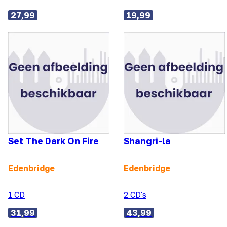
27,99
19,99
Set The Dark On Fire
Shangri-la
Edenbridge
Edenbridge
1 CD
2 CD's
31,99
43,99