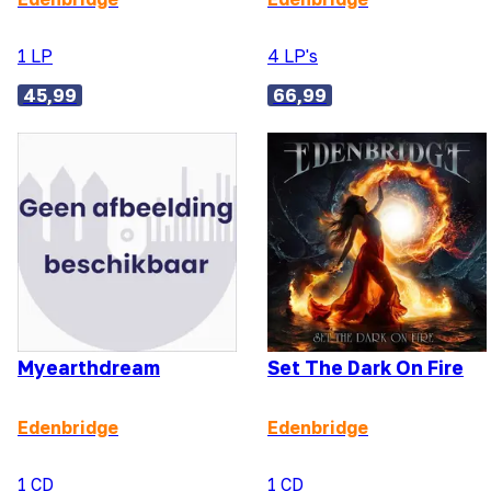
1 LP
4 LP's
45,99
66,99
Myearthdream
Set The Dark On Fire
Edenbridge
Edenbridge
1 CD
1 CD