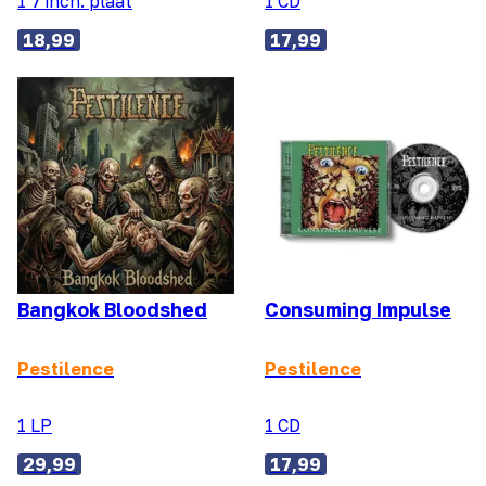
1 7 inch. plaat
1 CD
18,99
17,99
Bangkok Bloodshed
Consuming Impulse
Pestilence
Pestilence
1 LP
1 CD
29,99
17,99