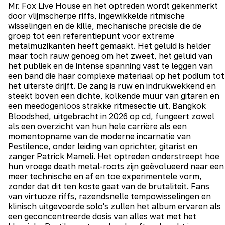
Mr. Fox Live House en het optreden wordt gekenmerkt
door vlijmscherpe riffs, ingewikkelde ritmische
wisselingen en de kille, mechanische precisie die de
groep tot een referentiepunt voor extreme
metalmuzikanten heeft gemaakt. Het geluid is helder
maar toch rauw genoeg om het zweet, het geluid van
het publiek en de intense spanning vast te leggen van
een band die haar complexe materiaal op het podium tot
het uiterste drijft. De zang is ruw en indrukwekkend en
steekt boven een dichte, kolkende muur van gitaren en
een meedogenloos strakke ritmesectie uit. Bangkok
Bloodshed, uitgebracht in 2026 op cd, fungeert zowel
als een overzicht van hun hele carrière als een
momentopname van de moderne incarnatie van
Pestilence, onder leiding van oprichter, gitarist en
zanger Patrick Mameli. Het optreden onderstreept hoe
hun vroege death metal-roots zijn geëvolueerd naar een
meer technische en af en toe experimentele vorm,
zonder dat dit ten koste gaat van de brutaliteit. Fans
van virtuoze riffs, razendsnelle tempowisselingen en
klinisch uitgevoerde solo's zullen het album ervaren als
een geconcentreerde dosis van alles wat met het