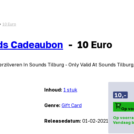
10 Euro
ds Cadeaubon
-
10 Euro
erzilveren In Sounds Tilburg - Only Valid At Sounds Tilburg
Inhoud:
1 stuk
10,-
Genre:
Gift Card
Op vo
Op voorra
Releasedatum:
01-02-2021
Vandaag b