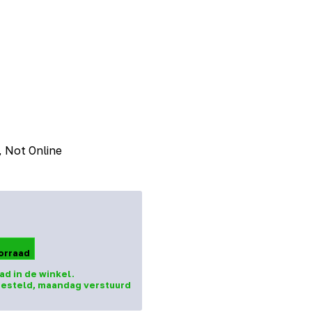
, Not Online
orraad
ad in de winkel.
esteld, maandag verstuurd