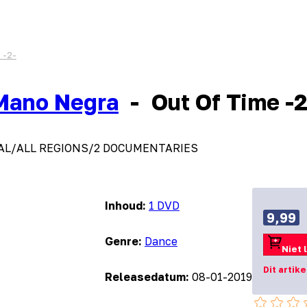
 -2-
Mano Negra
-
Out Of Time -2
AL/ALL REGIONS/2 DOCUMENTARIES
Inhoud:
1 DVD
9,99
Genre:
Dance
Niet 
Dit artik
Releasedatum:
08-01-2019