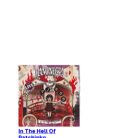
In The Hell Of
Patchinko