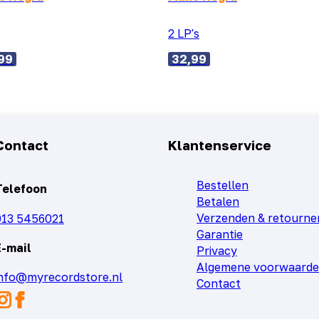
2 LP's
99
32,99
Contact
Klantenservice
Bestellen
Telefoon
Betalen
Verzenden & retourne
013 5456021
Garantie
E-mail
Privacy
Algemene voorwaard
info@myrecordstore.nl
Contact