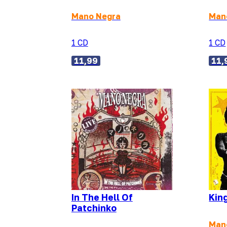
Mano Negra
Man
1 CD
1 CD
11,99
11,
In The Hell Of
Kin
Patchinko
Man