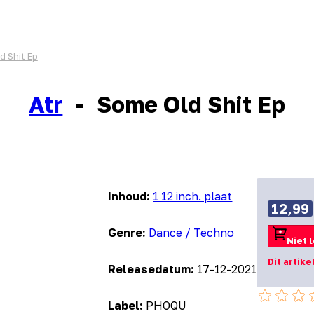
d Shit Ep
Atr
-
Some Old Shit Ep
Inhoud:
1 12 inch. plaat
12,99
Genre:
Dance / Techno
Niet 
Dit artike
Releasedatum:
17-12-2021
Label:
PHOQU