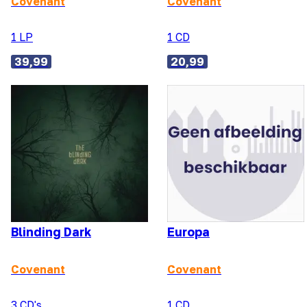
Covenant
Covenant
1 LP
1 CD
39,99
20,99
Blinding Dark
Europa
Covenant
Covenant
3 CD's
1 CD