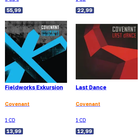
55,99
22,99
Fieldworks Exkursion
Last Dance
Covenant
Covenant
1 CD
1 CD
13,99
12,99