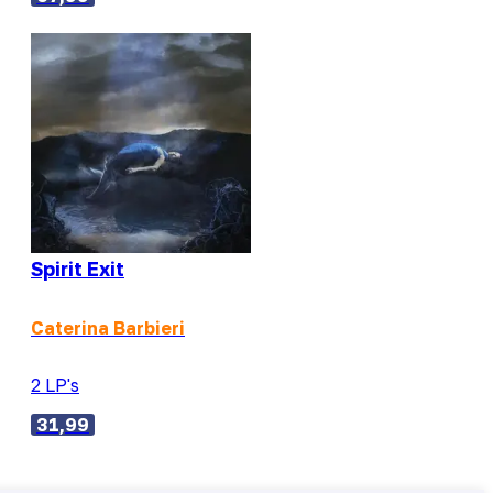
Spirit Exit
Caterina Barbieri
2 LP's
31,99