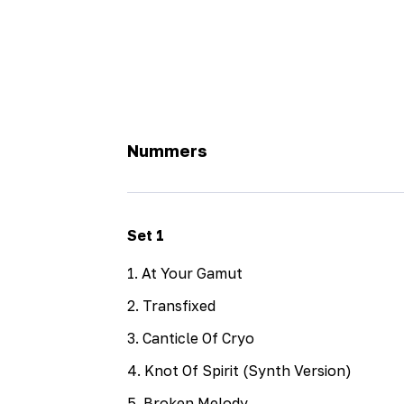
Nummers
Set
1
1
.
At Your Gamut
2
.
Transfixed
3
.
Canticle Of Cryo
4
.
Knot Of Spirit (Synth Version)
5
.
Broken Melody