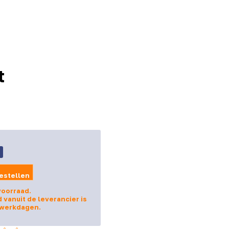
t
9
estellen
voorraad.
d vanuit de leverancier is
 werkdagen.