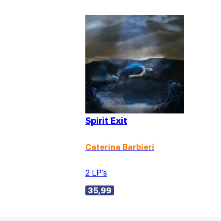
Spirit Exit
Caterina Barbieri
2 LP's
35,99