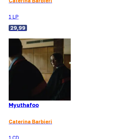
Caterina Barbieri
1 LP
29,99
Myuthafoo
Caterina Barbieri
1 CD