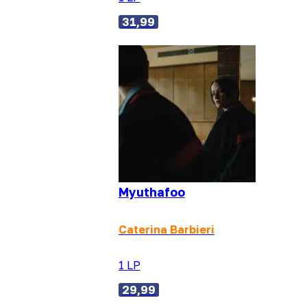
31,99
Myuthafoo
Caterina Barbieri
1 LP
29,99