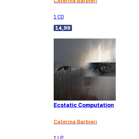
Caterina Barbieri
1 CD
14,99
Ecstatic Computation
Caterina Barbieri
1 LP