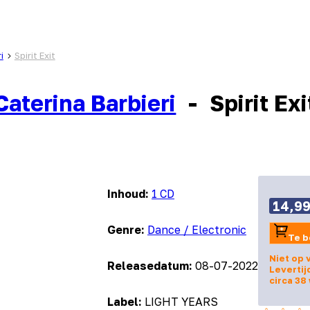
i
Spirit Exit
Caterina Barbieri
-
Spirit Exi
Inhoud:
1 CD
14,9
Genre:
Dance / Electronic
Te b
Niet op 
Releasedatum:
08-07-2022
Levertij
circa 38
Label:
LIGHT YEARS