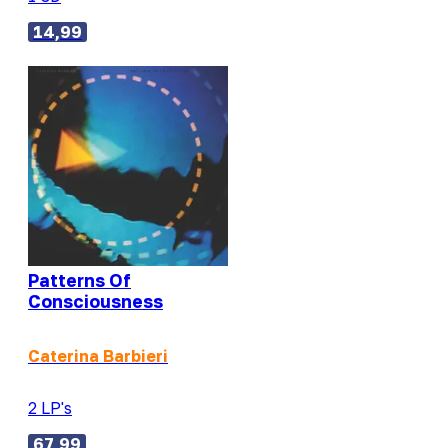
14,99
Patterns Of
Consciousness
Caterina Barbieri
2 LP's
67,99