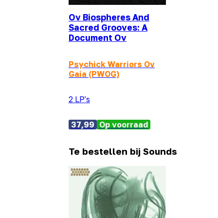
Ov Biospheres And
Sacred Grooves: A
Document Ov
Psychick Warriors Ov
Gaia (PWOG)
2 LP's
37,99
Op voorraad
Te bestellen bij Sounds