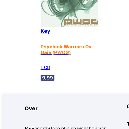
Key
Psychick Warriors Ov
Gaia (PWOG)
1 CD
9,99
Over
MyRecordStore.nl is de webshop van