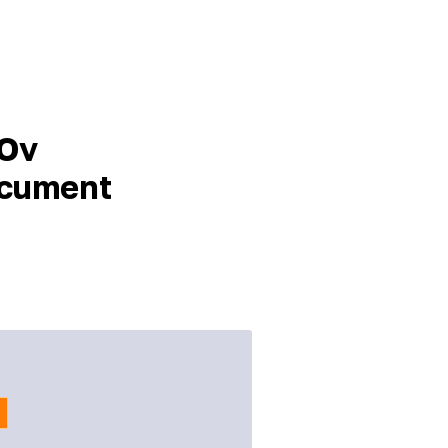
Ov
ocument
n