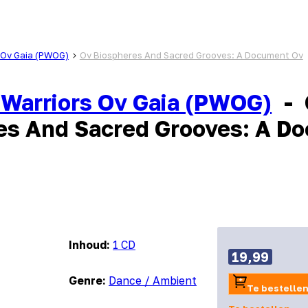
s Ov Gaia (PWOG)
Ov Biospheres And Sacred Grooves: A Document Ov
 Warriors Ov Gaia (PWOG)
-
es And Sacred Grooves: A D
Inhoud:
1 CD
19,99
Genre:
Dance / Ambient
Te bestelle