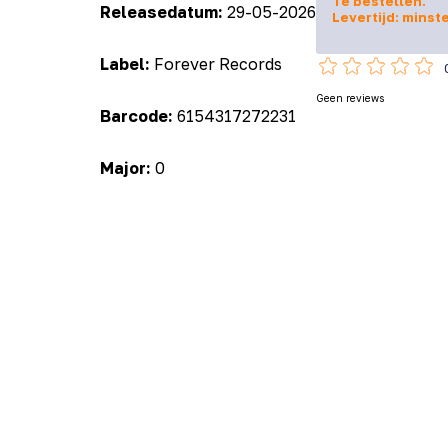
Te bestellen.
Releasedatum:
29-05-2026
Levertijd: minst
Label:
Forever Records
Geen reviews
Barcode:
6154317272231
Major:
0