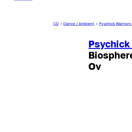
CD
Dance / Ambient
Psychick Warrior
Psychick
Biospher
Ov