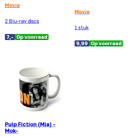
Movie
Movie
2 Blu-ray discs
1 stuk
7,-
Op voorraad
9,99
Op voorraad
Pulp Fiction (Mia) -
Mok-