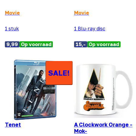
Movie
Movie
1 stuk
1 Blu-ray disc
9,99
Op voorraad
15,-
Op voorraad
SALE!
Tenet
A Clockwork Orange -
Mok-