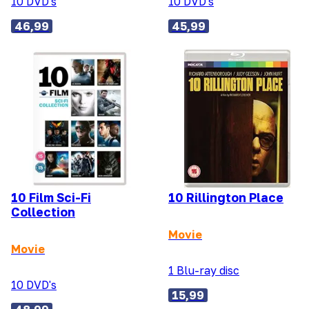
10 DVD's
10 DVD's
46,99
45,99
10 Film Sci-Fi
10 Rillington Place
Collection
Movie
Movie
1 Blu-ray disc
10 DVD's
15,99