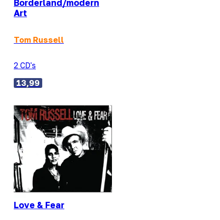
Borderland/modern
Art
Tom Russell
2 CD's
13,99
Love & Fear