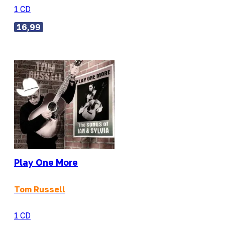
1 CD
16,99
Play One More
Tom Russell
1 CD