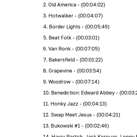
2
.
Old America
- (00:04:02)
3
.
Hotwalker
- (00:04:07)
4
.
Border Lights
- (00:05:49)
5
.
Beat Folk
- (00:03:01)
6
.
Van Ronk
- (00:07:05)
7
.
Bakersfield
- (00:01:22)
8
.
Grapevine
- (00:03:54)
9
.
Woodrow
- (00:07:14)
10
.
Benediction: Edward Abbey
- (00:03:
11
.
Honky Jazz
- (00:04:13)
12
.
Swap Meet Jesus
- (00:04:21)
13
.
Bukowski #1
- (00:02:46)
14
.
Harry Partch, Jack Kerouac, Lenny