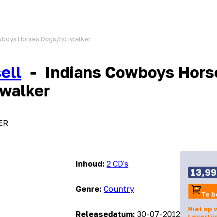
wboys Horses Dogs/hotwalker
ell
-
Indians Cowboys Hors
walker
ER
Inhoud:
2 CD's
13,99
Genre:
Country
Te b
Niet op 
Releasedatum:
30-07-2012
Levertij