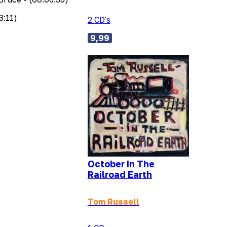
3:11)
2 CD's
9,99
October In The
Railroad Earth
Tom Russell