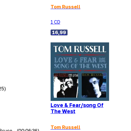
Tom Russell
1 CD
16,99
25)
Love & Fear/song Of
The West
Tom Russell
 Bruce
- (00:06:36)