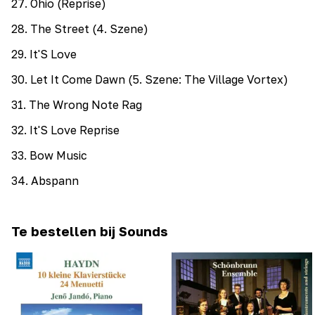
27
.
Ohio (Reprise)
28
.
The Street (4. Szene)
29
.
It'S Love
30
.
Let It Come Dawn (5. Szene: The Village Vortex)
31
.
The Wrong Note Rag
32
.
It'S Love Reprise
33
.
Bow Music
34
.
Abspann
Te bestellen bij Sounds