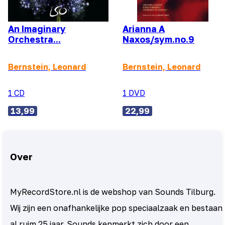
An Imaginary
Arianna A
Orchestra...
Naxos/sym.no.9
Bernstein, Leonard
Bernstein, Leonard
1 CD
1 DVD
13,99
22,99
Over
MyRecordStore.nl is de webshop van Sounds Tilburg.
Wij zijn een onafhankelijke pop speciaalzaak en bestaan
al ruim 25 jaar. Sounds kenmerkt zich door een