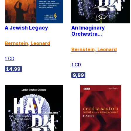
A Jewish Legacy
An Imaginary
Orchestra...
Bernstein, Leonard
Bernstein, Leonard
1 CD
1 CD
14,99
9,99