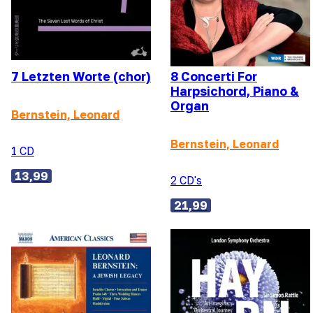
7 Letzten Worte (chor)
8 Concerti For
Harpsichord, Piano &
Organ
Bernstein, Leonard
Bernstein, Leonard
1 CD
13,99
2 CD's
21,99