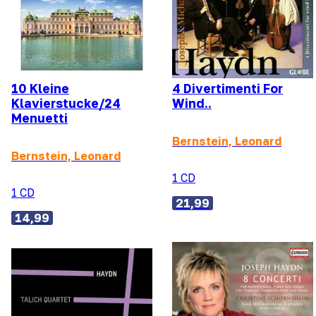
10 Kleine
4 Divertimenti For
Klavierstucke/24
Wind..
Menuetti
Bernstein, Leonard
Bernstein, Leonard
1 CD
1 CD
21,99
14,99