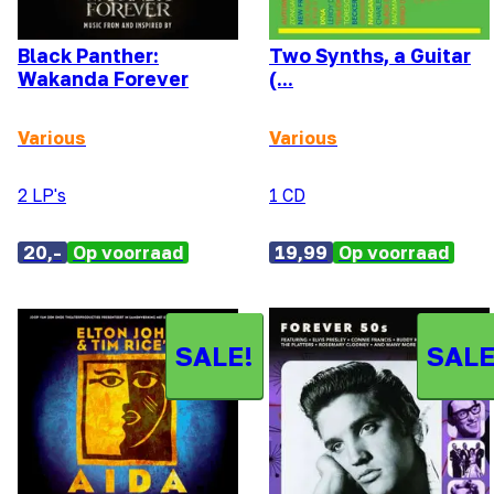
Black Panther:
Two Synths, a Guitar
Wakanda Forever
(...
Various
Various
2 LP's
1 CD
20,-
Op voorraad
19,99
Op voorraad
SALE!
SALE