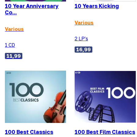
10 Year Anniversary
10 Years Kicking
Co...
Various
Various
2 LP's
1 CD
16,99
11,99
100 Best Classics
100 Best Film Classics