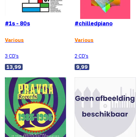
#1s - 80s
#chilledpiano
Various
Various
3 CD's
2 CD's
13,99
9,99