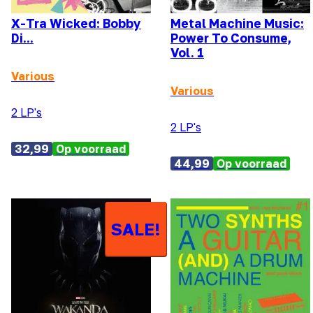
X-Tra Wicked: Bobby
Metal Machine Music:
Di...
Power To Consume,
Vol. 1
Various
Various
2 LP's
2 LP's
32,99
Op voorraad
44,99
Op voorraad
SALE!