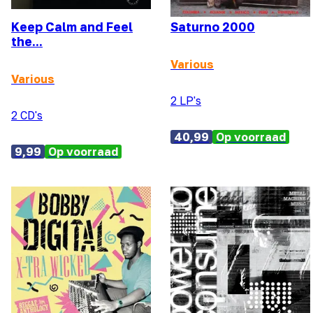
Keep Calm and Feel
Saturno 2000
the...
Various
Various
2 LP's
2 CD's
40,99
Op voorraad
9,99
Op voorraad