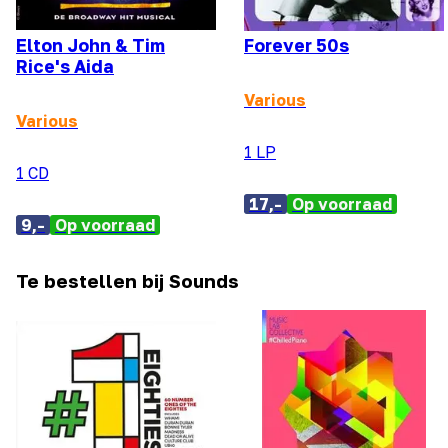
Elton John & Tim
Forever 50s
Rice's Aida
Various
Various
1 LP
1 CD
17,-
Op voorraad
9,-
Op voorraad
Te bestellen bij Sounds