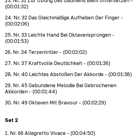
23
.
Nr. 31 Zur Übung Des Daumens Beim Untersetzen
-
(00:01:32)
24
.
Nr. 32 Das Gleichmäßige Aufheben Der Finger
-
(00:02:06)
25
.
Nr. 33 Leichte Hand Bei Oktavensprüngen
-
(00:01:53)
26
.
Nr. 34 Terzentriller
- (00:02:02)
27
.
Nr. 37 Kraftvolle Deutlichkeit
- (00:01:36)
28
.
Nr. 40 Leichtes Abstoßen Der Akkorde
- (00:01:38)
29
.
Nr. 45 Gebundene Melodie Bei Gebrochenen
Akkorden
- (00:01:44)
30
.
Nr. 49 Oktaven Mit Bravour
- (00:02:29)
Set
2
1
.
Nr. 66 Allegretto Vivace
- (00:04:50)