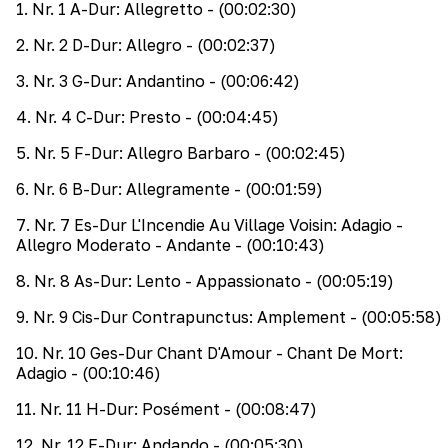
1
.
Nr. 1 A-Dur: Allegretto
- (00:02:30)
2
.
Nr. 2 D-Dur: Allegro
- (00:02:37)
3
.
Nr. 3 G-Dur: Andantino
- (00:06:42)
4
.
Nr. 4 C-Dur: Presto
- (00:04:45)
5
.
Nr. 5 F-Dur: Allegro Barbaro
- (00:02:45)
6
.
Nr. 6 B-Dur: Allegramente
- (00:01:59)
7
.
Nr. 7 Es-Dur L'Incendie Au Village Voisin: Adagio -
Allegro Moderato - Andante
- (00:10:43)
8
.
Nr. 8 As-Dur: Lento - Appassionato
- (00:05:19)
9
.
Nr. 9 Cis-Dur Contrapunctus: Amplement
- (00:05:58)
10
.
Nr. 10 Ges-Dur Chant D'Amour - Chant De Mort:
Adagio
- (00:10:46)
11
.
Nr. 11 H-Dur: Posément
- (00:08:47)
12
.
Nr. 12 E-Dur: Andando
- (00:05:30)