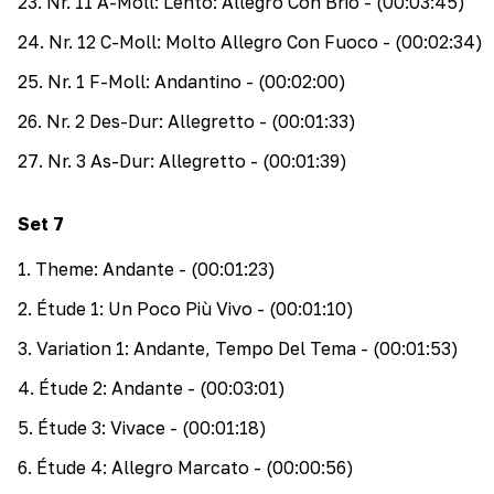
23
.
Nr. 11 A-Moll: Lento: Allegro Con Brio
- (00:03:45)
24
.
Nr. 12 C-Moll: Molto Allegro Con Fuoco
- (00:02:34)
25
.
Nr. 1 F-Moll: Andantino
- (00:02:00)
26
.
Nr. 2 Des-Dur: Allegretto
- (00:01:33)
27
.
Nr. 3 As-Dur: Allegretto
- (00:01:39)
Set
7
1
.
Theme: Andante
- (00:01:23)
2
.
Étude 1: Un Poco Più Vivo
- (00:01:10)
3
.
Variation 1: Andante, Tempo Del Tema
- (00:01:53)
4
.
Étude 2: Andante
- (00:03:01)
5
.
Étude 3: Vivace
- (00:01:18)
6
.
Étude 4: Allegro Marcato
- (00:00:56)