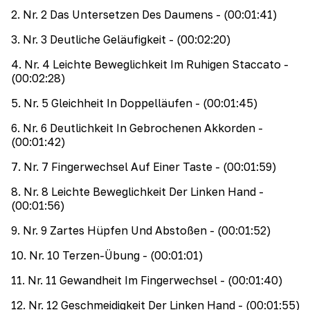
2
.
Nr. 2 Das Untersetzen Des Daumens
- (00:01:41)
3
.
Nr. 3 Deutliche Geläufigkeit
- (00:02:20)
4
.
Nr. 4 Leichte Beweglichkeit Im Ruhigen Staccato
-
(00:02:28)
5
.
Nr. 5 Gleichheit In Doppelläufen
- (00:01:45)
6
.
Nr. 6 Deutlichkeit In Gebrochenen Akkorden
-
(00:01:42)
7
.
Nr. 7 Fingerwechsel Auf Einer Taste
- (00:01:59)
8
.
Nr. 8 Leichte Beweglichkeit Der Linken Hand
-
(00:01:56)
9
.
Nr. 9 Zartes Hüpfen Und Abstoßen
- (00:01:52)
10
.
Nr. 10 Terzen-Übung
- (00:01:01)
11
.
Nr. 11 Gewandheit Im Fingerwechsel
- (00:01:40)
12
.
Nr. 12 Geschmeidigkeit Der Linken Hand
- (00:01:55)