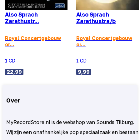
Also Sprach
Also Sprach
Zarathustr...
Zarathustra/b
Royal Concertgebouw
Royal Concertgebouw
or...
or...
1 CD
1 CD
22,99
9,99
Over
MyRecordStore.nl is de webshop van Sounds Tilburg.
Wij zijn een onafhankelijke pop speciaalzaak en bestaan