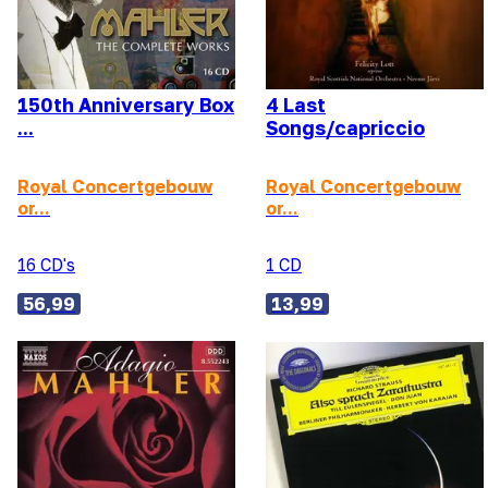
150th Anniversary Box
4 Last
...
Songs/capriccio
Royal Concertgebouw
Royal Concertgebouw
or...
or...
16 CD's
1 CD
56,99
13,99