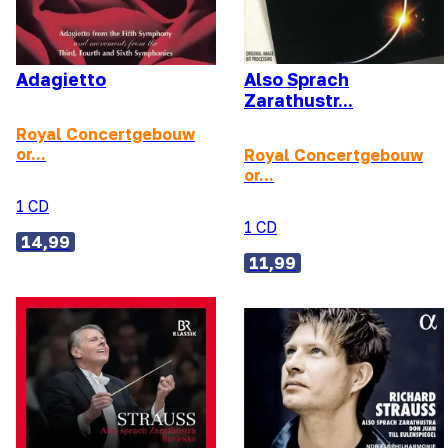
Adagietto
Also Sprach
Zarathustr...
Royal Concertgebouw
or...
Royal Concertgebouw
or...
1 CD
1 CD
14,99
11,99