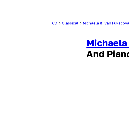
CD
Classical
Michaela & Ivan Fukacov
Michaela
And Pian