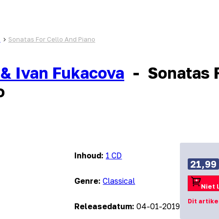
a
Sonatas For Cello And Piano
 & Ivan Fukacova
-
Sonatas 
o
Inhoud:
1 CD
21,99
Genre:
Classical
Niet 
Dit artik
Releasedatum:
04-01-2019