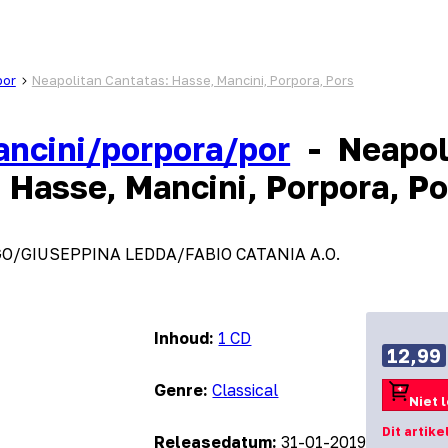
por
Neapolitan Cantatas: Hasse, Mancini, Porpora, Pors
ncini/porpora/por
-
Neapol
 Hasse, Mancini, Porpora, Po
O/GIUSEPPINA LEDDA/FABIO CATANIA A.O.
Inhoud:
1 CD
12,99
Genre:
Classical
Niet 
Dit artike
Releasedatum:
31-01-2019