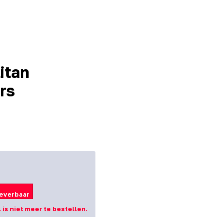
itan
rs
leverbaar
l is niet meer te bestellen.