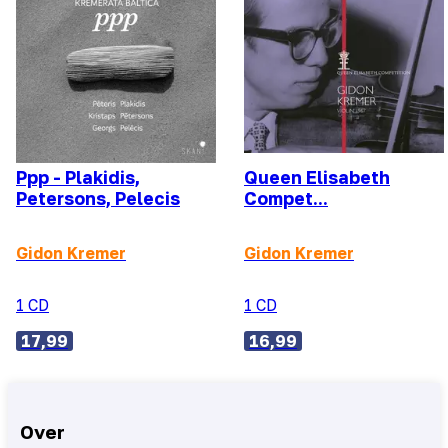
Ppp - Plakidis,
Queen Elisabeth
Petersons, Pelecis
Compet...
Gidon Kremer
Gidon Kremer
1 CD
1 CD
17,99
16,99
Over