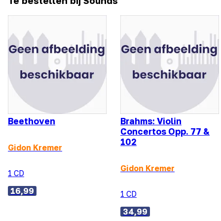
Te bestellen bij Sounds
Beethoven
Brahms: Violin
Concertos Opp. 77 &
102
Gidon Kremer
Gidon Kremer
1 CD
16,99
1 CD
34,99