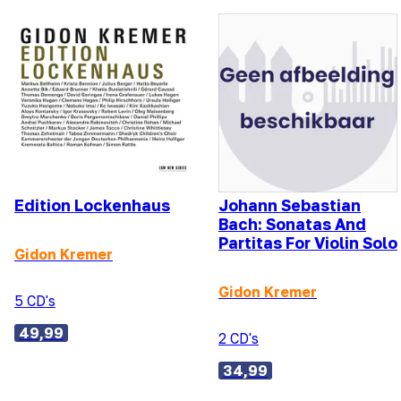
Edition Lockenhaus
Johann Sebastian
Bach: Sonatas And
Partitas For Violin Solo
Gidon Kremer
Gidon Kremer
5 CD's
49,99
2 CD's
34,99