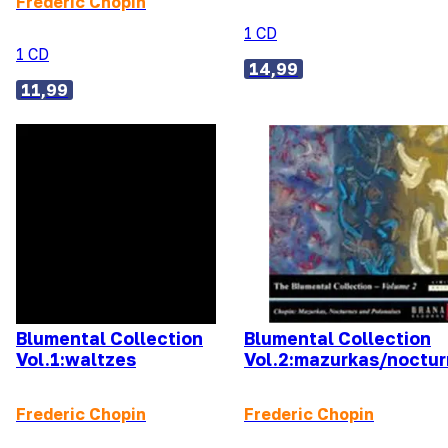
Frederic Chopin
1 CD
1 CD
14,99
11,99
Blumental Collection
Blumental Collection
Vol.1:waltzes
Vol.2:mazurkas/nocturn
Frederic Chopin
Frederic Chopin