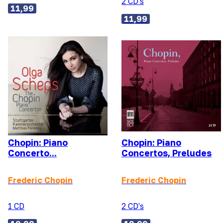
2 CD's
11,99
11,99
Chopin: Piano
Chopin: Piano
Concerto...
Concertos, Preludes
Frederic Chopin
Frederic Chopin
1 CD
2 CD's