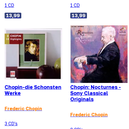
1 CD
1 CD
13,99
13,99
Chopin-die Schonsten
Chopin: Nocturnes -
Werke
Sony Classical
Originals
Frederic Chopin
Frederic Chopin
3 CD's