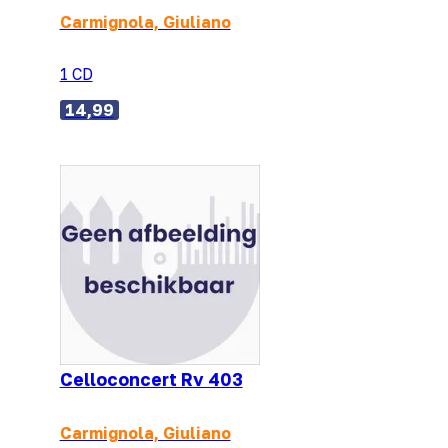
Carmignola, Giuliano
1 CD
14,99
Celloconcert Rv 403
Carmignola, Giuliano