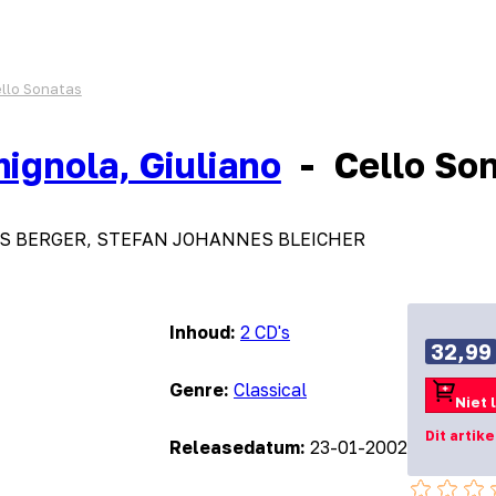
llo Sonatas
ignola, Giuliano
-
Cello So
S BERGER, STEFAN JOHANNES BLEICHER
Inhoud:
2 CD's
32,99
Genre:
Classical
Niet 
Dit artik
Releasedatum:
23-01-2002