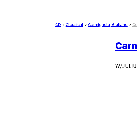
CD
Classical
Carmignola, Giuliano
Ce
Carm
W/JULIU