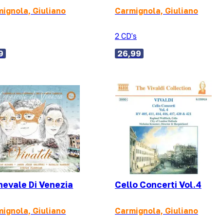
ignola, Giuliano
Carmignola, Giuliano
2 CD's
9
26,99
nevale Di Venezia
Cello Concerti Vol.4
ignola, Giuliano
Carmignola, Giuliano