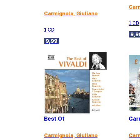
Carm
Carmignola, Giuliano
1 CD
1 CD
9,9
9,99
Best Of
Car
Carmignola, Giuliano
Carm