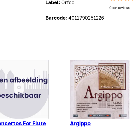
Label:
Orfeo
Geen reviews
Barcode:
4011790251226
oncertos For Flute
Argippo