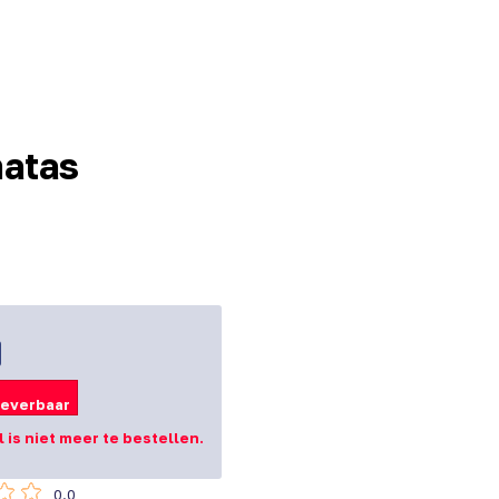
natas
leverbaar
el is niet meer te bestellen.
0.0