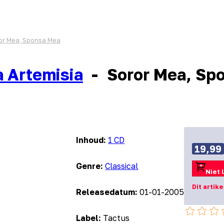
or Mea, Sponsa Mea
a Artemisia
-
Soror Mea, Sp
Inhoud:
1 CD
19,99
Genre:
Classical
Niet 
Dit artik
Releasedatum:
01-01-2005
Label:
Tactus