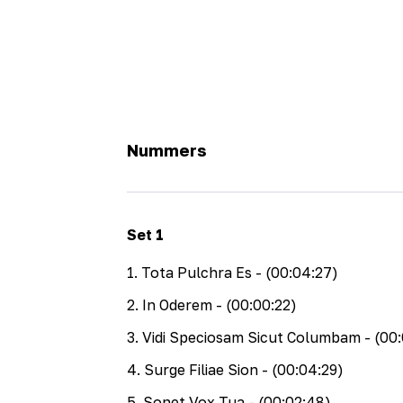
Nummers
Set
1
1
.
Tota Pulchra Es
- (00:04:27)
2
.
In Oderem
- (00:00:22)
3
.
Vidi Speciosam Sicut Columbam
- (00:
4
.
Surge Filiae Sion
- (00:04:29)
5
.
Sonet Vox Tua
- (00:02:48)