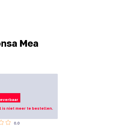
onsa Mea
leverbaar
el is niet meer te bestellen.
0.0