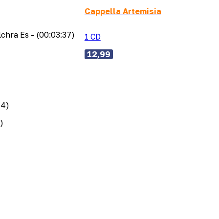
Cappella Artemisia
lchra Es
- (00:03:37)
1 CD
12,99
54)
)