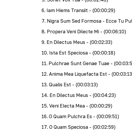
6
.
Iam Hiems Transiit
- (00:00:29)
7
.
Nigra Sum Sed Formosa - Ecce Tu Pu
8
.
Propera Veni Dilecte Mi
- (00:06:10)
9
.
En Dilectus Meus
- (00:02:33)
10
.
Ista Est Speciosa
- (00:00:18)
11
.
Pulchrae Sunt Genae Tuae
- (00:03:
12
.
Anima Mea Liquefacta Est
- (00:03:13
13
.
Qualis Est
- (00:03:13)
14
.
En Dilectus Meus
- (00:04:23)
15
.
Veni Electa Mea
- (00:00:29)
16
.
O Quam Pulchra Es
- (00:09:51)
17
.
O Quam Speciosa
- (00:02:59)