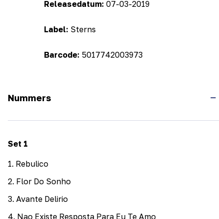
Releasedatum:
07-03-2019
Label:
Sterns
Barcode:
5017742003973
Nummers
Set
1
1
.
Rebulico
2
.
Flor Do Sonho
3
.
Avante Delirio
4
.
Nao Existe Resposta Para Eu Te Amo