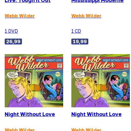
Live: Tough It Out
Mississippi Moderne
Webb Wilder
Webb Wilder
1 DVD
1 CD
26,99
19,99
Night Without Love
Night Without Love
Webb Wilder
Webb Wilder