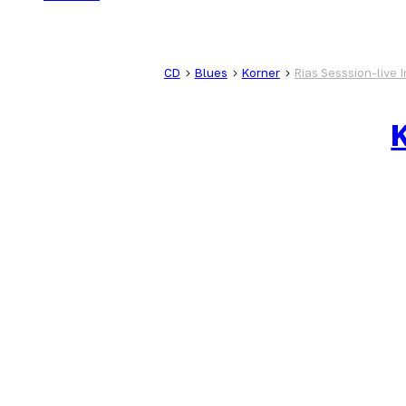
CD
Blues
Korner
Rias Sesssion-live I