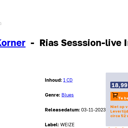
n
Korner
-
Rias Sesssion-live 
Inhoud:
1 CD
18,99
Genre:
Blues
Te b
Niet op 
Releasedatum:
03-11-2023
Levertijd
circa 52
Label:
WEIZE