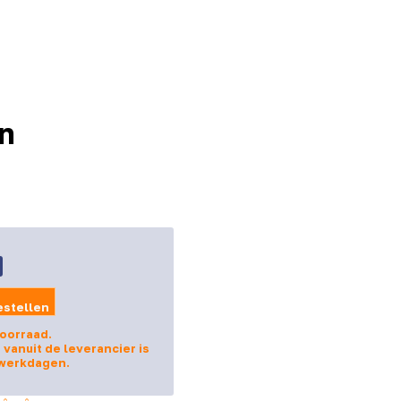
In
estellen
voorraad.
 vanuit de leverancier is
 werkdagen.