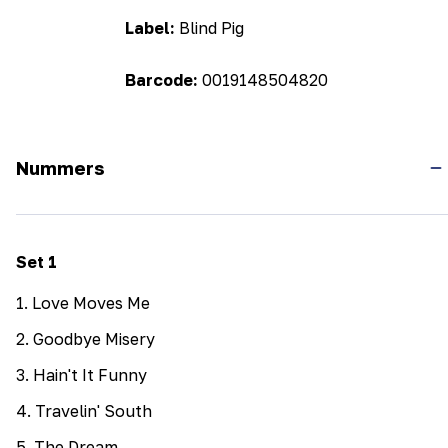
Label:
Blind Pig
Barcode:
0019148504820
Nummers
Set
1
1
.
Love Moves Me
2
.
Goodbye Misery
3
.
Hain't It Funny
4
.
Travelin' South
5
.
The Dream