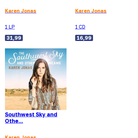
Karen Jonas
Karen Jonas
1 LP
1 CD
31,99
16,99
Southwest Sky and
Othe...
Karen Jonas