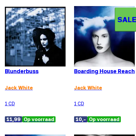
SALE
Blunderbuss
Boarding House Reach
Jack White
Jack White
1 CD
1 CD
11,99
Op voorraad
10,-
Op voorraad