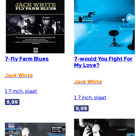
7-fly Farm Blues
7-would You Fight For
My Love?
Jack White
Jack White
1 7 inch. plaat
1 7 inch. plaat
9,99
9,99