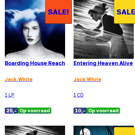
SALE!
SALE
Boarding House Reach
Entering Heaven Alive
Jack White
Jack White
1 LP
1 CD
25,-
Op voorraad
10,-
Op voorraad