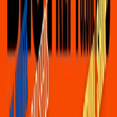
een aantal signeersessies. Die kun je uiteraard zelf 
bezoeken in onze festival store (JA! WANT SELFIE!!). 
Maar we begrijpen ook dat je in conflict komt met je 
eigen route binnen het 
blokkenschema
 van BKS. Indien 
je graag een gesigneerd exemplaar wil aanschaffen van 
onderstaande artiesten, kom dan tijdens de showdagen 
naar onze winkel op het festivalterrein om een 
reservering te plaatsen. We zijn afhankelijk van de 
welwillendheid van de artiesten die naar onze winkel 
komen, dus bij deze: een gesigneerd exemplaar is onder 
voorbehoud.
Deze acts zijn bevestigd:
- 
Blood Incantation
- 
Elmer
- 
Hiqpy
- 
Merol
, nog een paar gesigneerde CD's op voorraad
- 
Σtella
- 
Curtis Harding
, nog een paar gesigneerde CD's op 