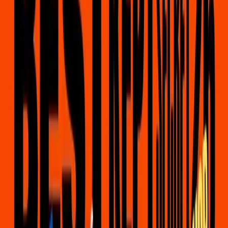
BEST KEPT SECRET
Geschreven op
01-06-2026
EDITIE 12
Best Kept Secret
 vindt plaats op 12-13-14 juni in de 
Beekse Bergen bij Hilvarenbeek. Al vanaf de eerst editie 
in 2013 zijn wij 
Official Partner
 van het festival en hosten 
wij de Record Store op het festivalterrein. Je bent 
welkom om te snuffelen tussen het vinyl en cd's van de 
artiesten die spelen op deze editie. Maar het leuke is: we 
nemen veel meer mee!
SIGNEERSESSIES
Naast het grote aanbod aan vinyl, organiseren we weer 