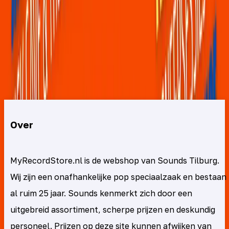
€100 rekenen we €6,50 verzendkosten in NL). Kom je 
uit de buurt, maar had je zondagavond toch een glaasje 
teveel op (hou kan dat nou?!), dan je haal je je tasje op in 
de winkel in de Nieuwlandstraat.
Over
MyRecordStore.nl is de webshop van Sounds Tilburg.
Wij zijn een onafhankelijke pop speciaalzaak en bestaan
al ruim 25 jaar. Sounds kenmerkt zich door een
uitgebreid assortiment, scherpe prijzen en deskundig
personeel. Prijzen op deze site kunnen afwijken van