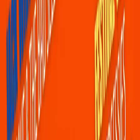
voorraad
BEWAARSERVICE
En als je dan van alle bovenstaande artiesten een 
exclusief gesigneerd exemplaar hebt bemachtigd, heb je 
natuurlijk geen zin om daarmee over het festivalterrein 
te slenteren. Of dat je terug naar je tent moet om het 
daar te verstoppen. STOP DAAR MEE!
We hebben een bewaarservice voor al je aankopen in 
onze festivalwinkel. Elke keer dat je weer iets tofs zag in 
STAGE TWO of in The Secret en dat album wil 
toevoegen aan je collectie, laat je het ons in jouw tasje 
opbergen met je garderobe-nummer erop. Middels de 
foto die je hebt gemaakt van je garderobe-nummer, haal 
je zondag aan het eind van het festival je tasje op. 
Wanneer je besteding boven de €100 komt, dan sturen 
we het pakket gratis op in de week na BKS (onder de 