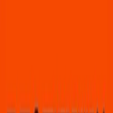
MyRecordStore.nl
webshop van Sounds Tilburg
MyRecordStore.nl
webshop van Sounds Tilburg