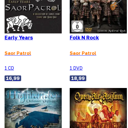
Early Years
Folk N Rock
Saor Patrol
Saor Patrol
1 CD
1 DVD
16,99
18,99