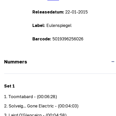
Releasedatum:
22-01-2015
Label:
Eulenspiegel
Barcode:
5019396256026
Nummers
Set
1
1
.
Toomtabard
- (00:06:28)
2
.
Solveig... Gone Electric
- (00:04:03)
3
.
Laird O'Glencairn
- (00:04:58)