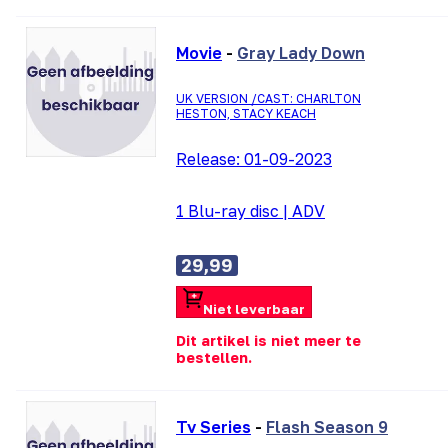
Movie
-
Gray Lady Down
UK VERSION /CAST: CHARLTON
HESTON, STACY KEACH
Release:
01-09-2023
1 Blu-ray disc
|
ADV
29,99
Niet leverbaar
Dit artikel is niet meer te
bestellen.
Tv Series
-
Flash Season 9