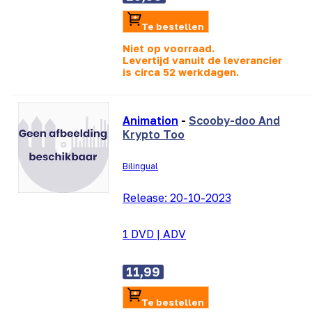
Te bestellen
Niet op voorraad.
Levertijd vanuit de leverancier
is
circa 52 werkdagen.
Animation
-
Scooby-doo And
Krypto Too
Bilingual
Release:
20-10-2023
1 DVD
|
ADV
11,99
Te bestellen