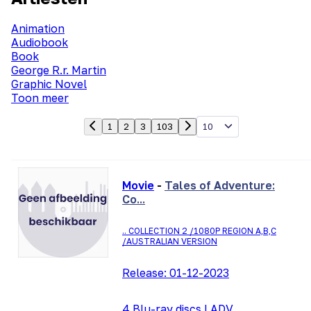
Animation
Audiobook
Book
George R.r. Martin
Graphic Novel
Toon meer
10
1
2
3
103
Movie
-
Tales of Adventure:
Co...
.. COLLECTION 2 /1080P REGION A,B,C
/AUSTRALIAN VERSION
Release:
01-12-2023
4 Blu-ray discs
|
ADV