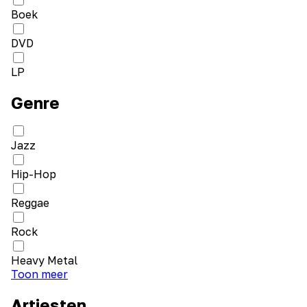
Boek
DVD
LP
Genre
Jazz
Hip-Hop
Reggae
Rock
Heavy Metal
Toon meer
Artiesten