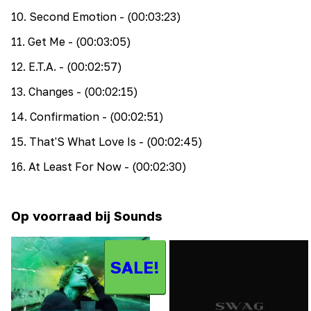
10
.
Second Emotion
- (00:03:23)
11
.
Get Me
- (00:03:05)
12
.
E.T.A.
- (00:02:57)
13
.
Changes
- (00:02:15)
14
.
Confirmation
- (00:02:51)
15
.
That'S What Love Is
- (00:02:45)
16
.
At Least For Now
- (00:02:30)
Op voorraad bij Sounds
SALE!