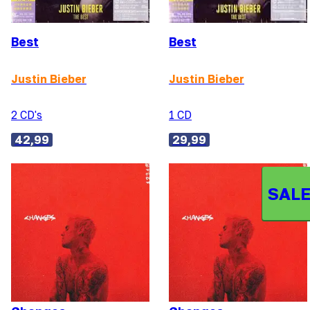
Best
Best
Justin Bieber
Justin Bieber
2 CD's
1 CD
42,99
29,99
SALE