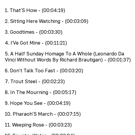
1
.
That'S How
- (00:04:19)
2
.
Sitting Here Watching
- (00:03:09)
3
.
Goodtimes
- (00:03:30)
4
.
I'Ve Got Mine
- (00:11:21)
5
.
A Half Sunday Homage To A Whole (Leonardo Da
Vinci Without Words By Richard Brautigan)
- (00:01:37)
6
.
Don't Talk Too Fast
- (00:03:20)
7
.
Trout Steel
- (00:02:23)
8
.
In The Mourning
- (00:05:17)
9
.
Hope You See
- (00:04:19)
10
.
Pharaoh'S March
- (00:07:15)
11
.
Weeping Rose
- (00:03:23)