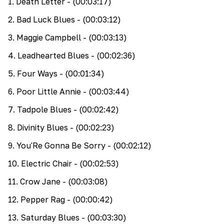
1
.
Death Letter
- (00:03:17)
2
.
Bad Luck Blues
- (00:03:12)
3
.
Maggie Campbell
- (00:03:13)
4
.
Leadhearted Blues
- (00:02:36)
5
.
Four Ways
- (00:01:34)
6
.
Poor Little Annie
- (00:03:44)
7
.
Tadpole Blues
- (00:02:42)
8
.
Divinity Blues
- (00:02:23)
9
.
You'Re Gonna Be Sorry
- (00:02:12)
10
.
Electric Chair
- (00:02:53)
11
.
Crow Jane
- (00:03:08)
12
.
Pepper Rag
- (00:00:42)
13
.
Saturday Blues
- (00:03:30)