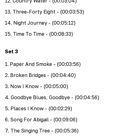
12
.
Country Water
- (00:03:04)
13
.
Three-Forty Eight
- (00:03:53)
14
.
Night Journey
- (00:05:12)
15
.
Time To Time
- (00:08:33)
Set
3
1
.
Paper And Smoke
- (00:03:56)
2
.
Broken Bridges
- (00:04:40)
3
.
Now I Know
- (00:05:00)
4
.
Goodbye Blues, Goodbye
- (00:04:56)
5
.
Places I Know
- (00:02:29)
6
.
Song For Abigail
- (00:09:06)
7
.
The Singing Tree
- (00:05:36)