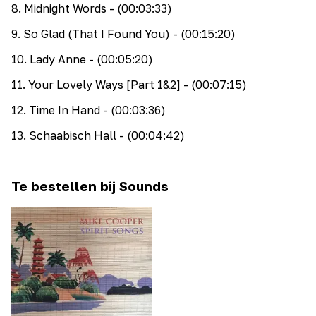
8
.
Midnight Words
- (00:03:33)
9
.
So Glad (That I Found You)
- (00:15:20)
10
.
Lady Anne
- (00:05:20)
11
.
Your Lovely Ways [Part 1&2]
- (00:07:15)
12
.
Time In Hand
- (00:03:36)
13
.
Schaabisch Hall
- (00:04:42)
Te bestellen bij Sounds