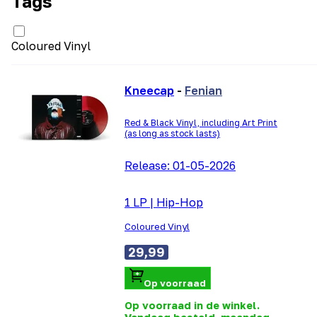
Tags
Coloured Vinyl
Kneecap
-
Fenian
Red & Black Vinyl, including Art Print
(as long as stock lasts)
Release:
01-05-2026
1 LP
|
Hip-Hop
Coloured Vinyl
29,99
Op voorraad
Op voorraad in de winkel.