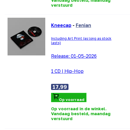
Vandaag besteld, maandag
verstuurd
Kneecap
-
Fenian
Including Art Print (as long as stock
lasts)
Release:
01-05-2026
1 CD
|
Hip-Hop
17,99
Op voorraad
Op voorraad in de winkel.
Vandaag besteld, maandag
verstuurd