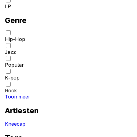
LP
Genre
Hip-Hop
Jazz
Popular
K-pop
Rock
Toon meer
Artiesten
Kneecap