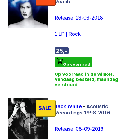
Reach
Release:
23-03-2018
1 LP
|
Rock
25,-
Op voorraad
Op voorraad in de winkel.
Vandaag besteld, maandag
verstuurd
Jack White
-
Acoustic
SALE!
Recordings 1998-2016
Release:
08-09-2016