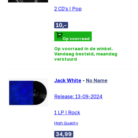
2 CD's
|
Pop
10,-
Op voorraad
Op voorraad in de winkel.
Vandaag besteld, maandag
verstuurd
Jack White
-
No Name
Release:
13-09-2024
1 LP
|
Rock
High Quality
34,99