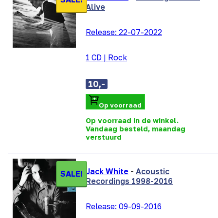
Alive
Release:
22-07-2022
1 CD
|
Rock
10,-
Op voorraad
Op voorraad in de winkel.
Vandaag besteld, maandag
verstuurd
Jack White
-
Acoustic
SALE!
Recordings 1998-2016
Release:
09-09-2016