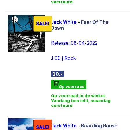
verstuurd
Jack White
-
Fear Of The
SALE!
Dawn
Release:
08-04-2022
1 CD
|
Rock
10,-
Op voorraad
Op voorraad in de winkel.
Vandaag besteld, maandag
verstuurd
Jack White
-
Boarding House
SALE!