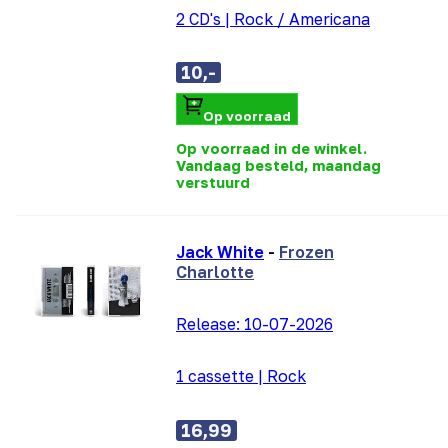
2 CD's
|
Rock / Americana
10,-
Op voorraad
Op voorraad in de winkel.
Vandaag besteld, maandag
verstuurd
Jack White
-
Frozen
Charlotte
Release:
10-07-2026
1 cassette
|
Rock
16,99