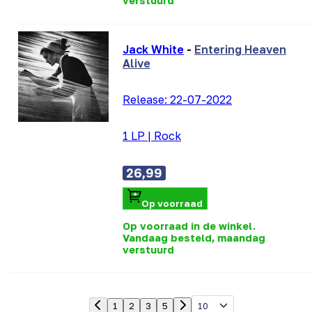
verstuurd
Jack White
-
Entering Heaven
Alive
Release:
22-07-2022
1 LP
|
Rock
26,99
Op voorraad
Op voorraad in de winkel.
Vandaag besteld, maandag
verstuurd
10
1
2
3
5