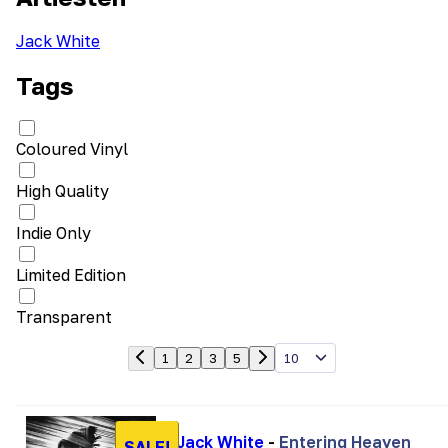
Jack White
Tags
Coloured Vinyl
High Quality
Indie Only
Limited Edition
Transparent
10
1
2
3
5
Jack White
-
Entering Heaven
SALE!