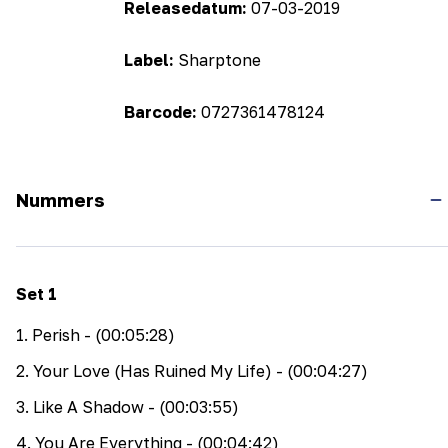
Releasedatum:
07-03-2019
Label:
Sharptone
Barcode:
0727361478124
Nummers
Set
1
1
.
Perish
- (00:05:28)
2
.
Your Love (Has Ruined My Life)
- (00:04:27)
3
.
Like A Shadow
- (00:03:55)
4
.
You Are Everything
- (00:04:42)