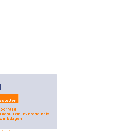
estellen
voorraad.
d vanuit de leverancier is
 werkdagen.