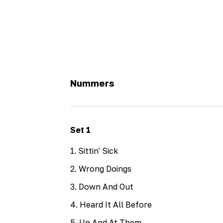
Nummers
Set
1
1
.
Sittin' Sick
2
.
Wrong Doings
3
.
Down And Out
4
.
Heard It All Before
5
.
Up And At Them