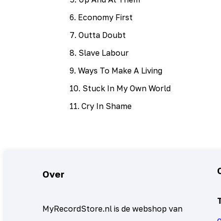
6
.
Economy First
7
.
Outta Doubt
8
.
Slave Labour
9
.
Ways To Make A Living
10
.
Stuck In My Own World
11
.
Cry In Shame
Over
MyRecordStore.nl is de webshop van