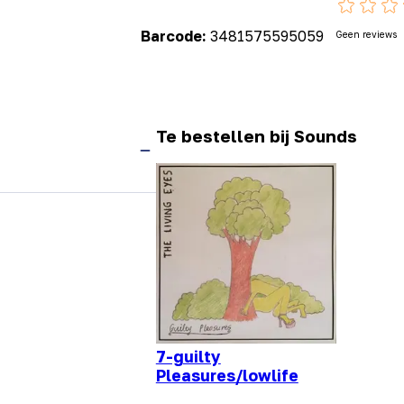
Barcode:
3481575595059
Geen reviews
Te bestellen bij Sounds
7-guilty
Pleasures/lowlife