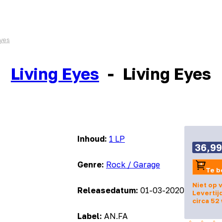
Eyes
Living Eyes
-
Living Eyes
Inhoud:
1 LP
36,99
Genre:
Rock / Garage
Te b
Niet op 
Releasedatum:
01-03-2020
Levertij
circa 52
Label:
AN.FA