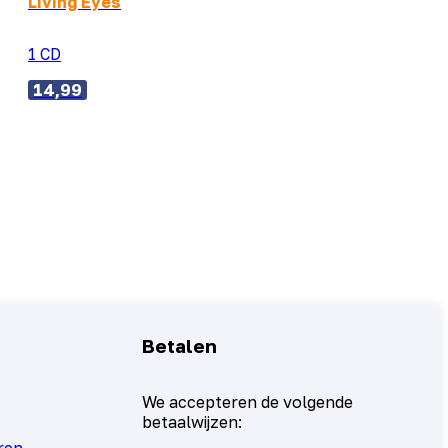
Living Eyes
1 CD
14,99
Betalen
We accepteren de volgende
betaalwijzen: