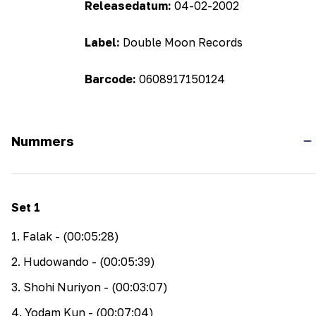
Releasedatum:
04-02-2002
Label:
Double Moon Records
Barcode:
0608917150124
Nummers
Set
1
1
.
Falak
- (00:05:28)
2
.
Hudowando
- (00:05:39)
3
.
Shohi Nuriyon
- (00:03:07)
4
.
Yodam Kun
- (00:07:04)